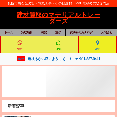
札幌市白石区の管・電気工事・その他建材・VVF電線の買取専門店
建材買取のマテリアルトレー
ダーズ
ホーム
買取項目
雑記
宣伝
買取物のカタログ
お問合せ
電話
LINE
MAP
看板もない店にようこそ！！ ℡:011-887-0441
NEW
新着記事