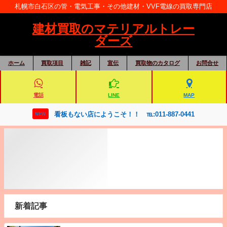
札幌市白石区の管・電気工事・その他建材・VVF電線の買取専門店
建材買取のマテリアルトレー
ダーズ
ホーム
買取項目
雑記
宣伝
買取物のカタログ
お問合せ
電話
LINE
MAP
看板もない店にようこそ！！ ℡:011-887-0441
NEW
新着記事