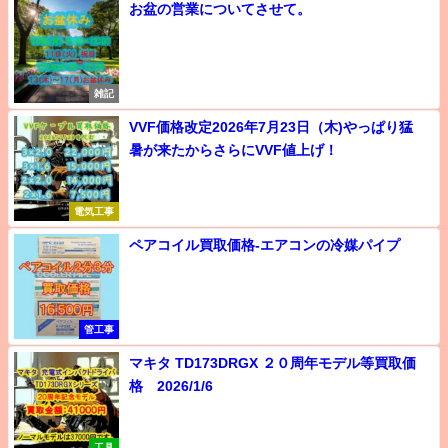
お盆の営業についてさせて。
雑記
VVF価格改定2026年7月23日（木)やっぱり猛
暑が来たからさらにVVF値上げ！
電気工事
ペアコイル買取価格-エアコンの冷媒パイプ
管工事
マキタ TD173DRGX ２０周年モデル等買取価
格 2026/1/6
工具