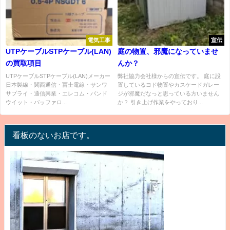
電気工事
宣伝
UTPケーブルSTPケーブル(LAN)
庭の物置、邪魔になっていませ
の買取項目
んか？
UTPケーブルSTPケーブル(LAN)メーカー
弊社協力会社様からの宣伝です。 庭に設
日本製線・関西通信・冨士電線・サンワ
置しているヨド物置やカスケードガレー
サプライ・通信興業・エレコム・パンド
ジが邪魔だなっと思っている方いません
ウイット・バッファロ...
か？ 引き上げ作業をやっており...
看板のないお店です。