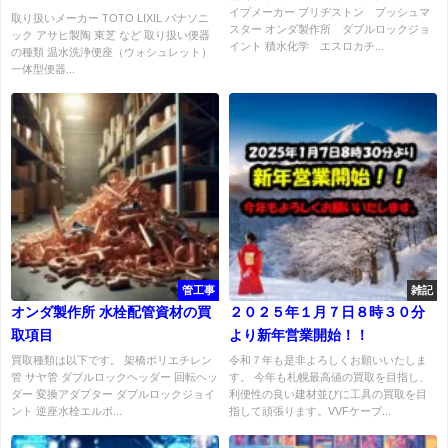
イプメーカー ブリヂストン プッシュマ
取り扱いメーカー TOTO LIXIL パナソニ
スター オンダ製作所 ダブルロックジョ
ック アサヒ製陶 東芝 など 取り扱い便器
イント 積水化学 エスロカチ...
の種類 温水洗浄便座（ウォシュレット）
一体型便器...
管工事
雑記
オンダ製作所 水栓配管資材の買
２０２５年１月７日８時３０分
取項目
より新年営業開始！！
買取種類は以下です。 架橋ポリエチレン
令和７年も是非よろしくお願いいたしま
管 サヤ管 ダブルロックヘッダー 回転ヘッ
す。 今年も札幌最高値の買取を目指し、
ダー 変換アダプター ダブルロックジョイ
利便性の良い建材並びに工具の買取を目
ント 逆座水栓エルボ...
指して頑張ります。VVFケーブ...