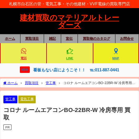
札幌市白石区の管・電気工事・その他建材・VVF電線の買取専門店
建材買取のマテリアルトレー
ダーズ
ホーム
買取項目
雑記
宣伝
買取物のカタログ
お問合せ
電話
LINE
MAP
看板もない店にようこそ！！ ℡:011-887-0441
NEW
ホーム
買取項目
管工事
コロナ ルームエアコンBO-22BR-W 冷房専用
買取
管工事
電気工事
コロナ ルームエアコンBO-22BR-W 冷房専用 買
取
PR