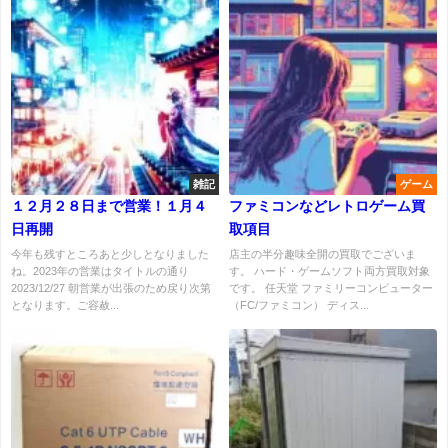
雑記
ゲーム
１２月２８日まで営業！１月４
ファミコンなどレトロゲーム買
日再開
取項目
今年も残すところあと少しとなりました
店主の半分趣味全開の買取でございま
ね。2023年の営業はタイトルの通り
す。 ハード・ゲームソフト両方買取対象
2023/12/27 朝営業が出張のため戻り次第
です。 任天堂 ファミリーコンピューター
となります。ご容赦...
（FC/ファミコン） ディス...