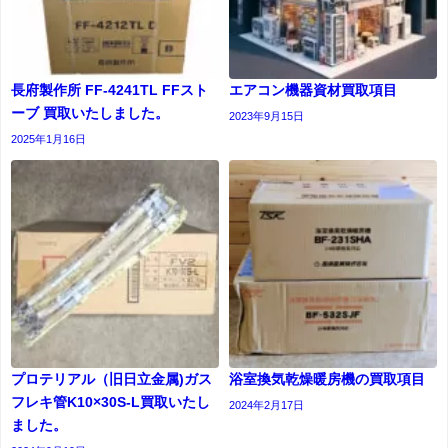
長府製作所 FF-4241TL FFスト
エアコン機器資材買取項目
ーブ 買取いたしました。
2023年9月15日
2025年1月16日
プロテリアル（旧日立金属)ガス
浴室換気乾燥暖房機の買取項目
フレキ管K10×30S-L買取いたし
2024年2月17日
ました。