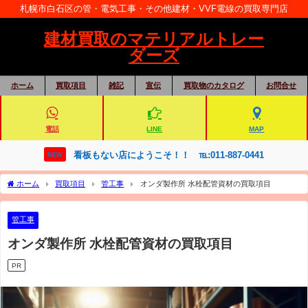
札幌市白石区の管・電気工事・その他建材・VVF電線の買取専門店
建材買取のマテリアルトレー
ダーズ
ホーム
買取項目
雑記
宣伝
買取物のカタログ
お問合せ
電話
LINE
MAP
看板もない店にようこそ！！ ℡:011-887-0441
NEW
ホーム
買取項目
管工事
オンダ製作所 水栓配管資材の買取項目
管工事
オンダ製作所 水栓配管資材の買取項目
PR