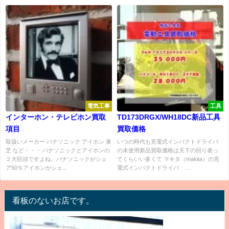
電気工事
工具
インターホン・テレビホン買取
TD173DRGX/WH18DC新品工具
項目
買取価格
取扱いメーカー パナソニック アイホン 東
いつの時代も充電式インパクトドライバ
芝 など・・・ パナソニックとアイホンの
の未使用新品買取価格は天下の回り者っ
２大巨頭ですよね。パナソニックがシェ
てくらいい多くて マキタ（makita）の充
ア50％アイホンがシェ...
電式インパクトドライバ ...
看板のないお店です。