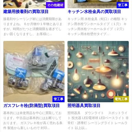
その他建材
管工事
建築用接着剤の買取項目
キッチン水栓金具の買取項目
接着剤やシーリング材には消費期限があ
キッチン用 水栓金具（蛇口）の種類 キッ
りますよね。 ６か月物や１年物とありま
チン用水栓ワンホールタイプ（１穴） キ
すが、時間がたつと消費期限を過ぎてし
ッチン用水栓ツーホールタイプ（２穴）
まい固くなりますし、 お客様に...
キッチン用水栓壁付タイプ...
管工事
電気工事
ガスフレキ栓(防滴型)買取項目
照明器具買取項目
基本的には未使用品を中心に買取してお
照明器具 ダウンライト スポットライ
ります。中古品は基本的にはお断りして
ト 投光器 LED電球球 LEDベースライト 非
おります。 ガスフレキ栓が高く売れる条
常灯・誘導灯 シーリングライト レールラ
件 製造から新しいもので 封印...
イト 以上以...