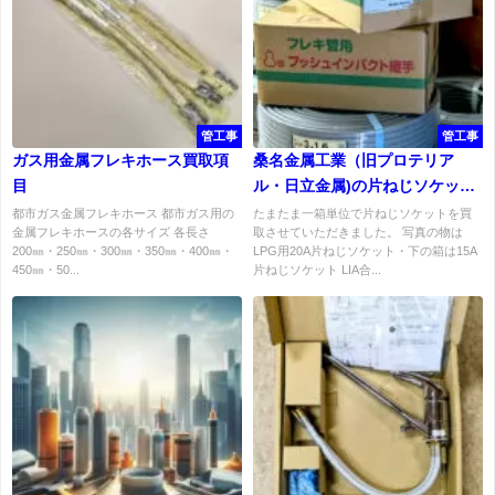
管工事
管工事
ガス用金属フレキホース買取項
桑名金属工業（旧プロテリア
目
ル・日立金属)の片ねじソケット
買取
都市ガス金属フレキホース 都市ガス用の
たまたま一箱単位で片ねじソケットを買
金属フレキホースの各サイズ 各長さ
取させていただきました。 写真の物は
200㎜・250㎜・300㎜・350㎜・400㎜・
LPG用20A片ねじソケット・下の箱は15A
450㎜・50...
片ねじソケット LIA合...